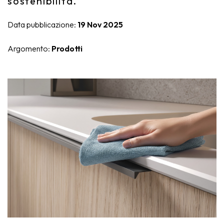
sostenibilità.
Nike
Complementi d'arredo
Data pubblicazione:
19 Nov 2025
Giunone
Argomento:
Prodotti
Atena
Eros
Artemide
Minerva
Bath-Living