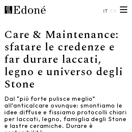
IT
EN
Care & Maintenance:
Hexis
Piatti doccia
Lavabi
Artigianalità
sfatare le credenze e
far durare laccati,
Calipso
Rivestimenti
Specchiere
Made in Italy
legno e universo degli
Chrono
Vasche
Illuminazione
Design su misura
Stone
Chrono 38/44
Miscelatori
Finiture e materiali
Crio
Sanitari
Cataloghi
Dal “più forte pulisce meglio”
all’anticalcare ovunque: smontiamo le
Rea
Accessori
idee diffuse e fissiamo protocolli chiari
per laccati, legno, famiglia degli Stone
Eos
Mensole
e lastre ceramiche. Durare è