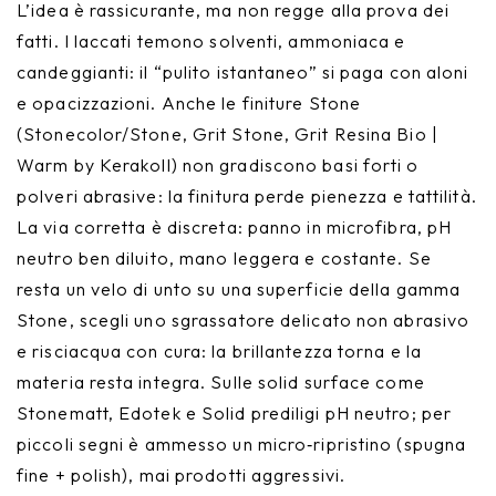
L’idea è rassicurante, ma non regge alla prova dei
fatti. I laccati temono solventi, ammoniaca e
candeggianti: il “pulito istantaneo” si paga con aloni
e opacizzazioni. Anche le finiture Stone
(Stonecolor/Stone, Grit Stone, Grit Resina Bio |
Warm by Kerakoll) non gradiscono basi forti o
polveri abrasive: la finitura perde pienezza e tattilità.
La via corretta è discreta: panno in microfibra, pH
neutro ben diluito, mano leggera e costante. Se
resta un velo di unto su una superficie della gamma
Stone, scegli uno sgrassatore delicato non abrasivo
e risciacqua con cura: la brillantezza torna e la
materia resta integra. Sulle solid surface come
Stonematt, Edotek e Solid prediligi pH neutro; per
piccoli segni è ammesso un micro‑ripristino (spugna
fine + polish), mai prodotti aggressivi.