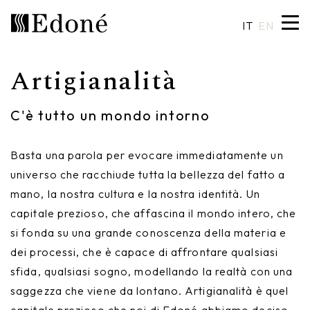
IT
EN
Artigianalità
Hexis
Piatti doccia
Lavabi
Artigianalità
C'è tutto un mondo intorno
Calipso
Rivestimenti
Specchiere
Made in Italy
Basta una parola per evocare immediatamente un
Chrono
Vasche
Illuminazione
Design su misura
universo che racchiude tutta la bellezza del fatto a
Chrono 38/44
Miscelatori
Finiture e materiali
mano, la nostra cultura e la nostra identità. Un
capitale prezioso, che affascina il mondo intero, che
Crio
Sanitari
Cataloghi
si fonda su una grande conoscenza della materia e
dei processi, che è capace di affrontare qualsiasi
Rea
Accessori
sfida, qualsiasi sogno, modellando la realtà con una
Eos
Mensole
saggezza che viene da lontano. Artigianalità è quel