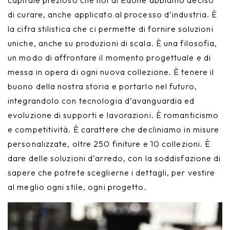
capitale prezioso che noi di Edoné abbiamo deciso
Nike
Complementi d'arredo
di curare, anche applicato al processo d’industria. È
la cifra stilistica che ci permette di fornire soluzioni
Giunone
uniche, anche su produzioni di scala. È una filosofia,
un modo di affrontare il momento progettuale e di
Atena
messa in opera di ogni nuova collezione. È tenere il
Eros
buono della nostra storia e portarlo nel futuro,
integrandolo con tecnologia d’avanguardia ed
Artemide
evoluzione di supporti e lavorazioni. È romanticismo
e competitività. È carattere che decliniamo in misure
Minerva
personalizzate, oltre 250 finiture e 10 collezioni. È
Bath-Living
dare delle soluzioni d’arredo, con la soddisfazione di
sapere che potrete sceglierne i dettagli, per vestire
al meglio ogni stile, ogni progetto.