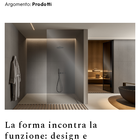
Argomento:
Prodotti
Nike
Complementi d'arredo
Giunone
Atena
Eros
Artemide
Minerva
Bath-Living
La forma incontra la
funzione: design e