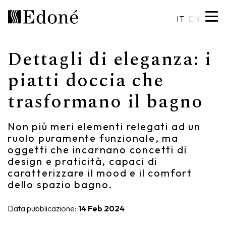
IT
EN
Dettagli di eleganza: i
Hexis
Piatti doccia
Lavabi
Artigianalità
piatti doccia che
trasformano il bagno
Calipso
Rivestimenti
Specchiere
Made in Italy
Chrono
Vasche
Illuminazione
Design su misura
Non più meri elementi relegati ad un
ruolo puramente funzionale, ma
Chrono 38/44
Miscelatori
Finiture e materiali
oggetti che incarnano concetti di
design e praticità, capaci di
Crio
Sanitari
Cataloghi
caratterizzare il mood e il comfort
dello spazio bagno.
Rea
Accessori
Data pubblicazione:
14 Feb 2024
Eos
Mensole