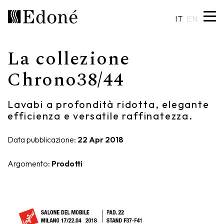
IT
EN
La collezione
Hexis
Piatti doccia
Lavabi
Artigianalità
Chrono38/44
Calipso
Rivestimenti
Specchiere
Made in Italy
Lavabi a profondità ridotta, elegante
efficienza e versatile raffinatezza.
Chrono
Vasche
Illuminazione
Design su misura
Chrono 38/44
Miscelatori
Finiture e materiali
Data pubblicazione:
22 Apr 2018
Crio
Sanitari
Cataloghi
Argomento:
Prodotti
Rea
Accessori
Eos
Mensole