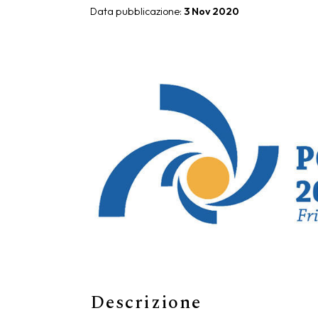
Data pubblicazione:
3 Nov 2020
Giunone
Atena
Eros
Artemide
Minerva
Bath-Living
Descrizione