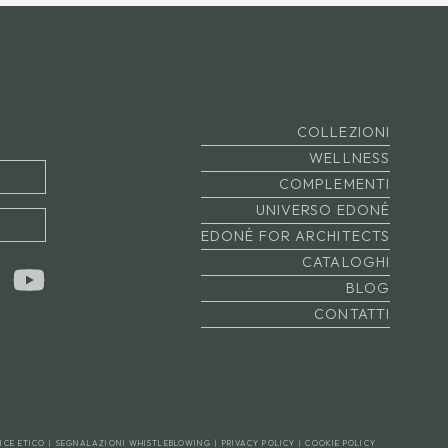
COLLEZIONI
WELLNESS
COMPLEMENTI
UNIVERSO EDONÉ
EDONÉ FOR ARCHITECTS
CATALOGHI
BLOG
CONTATTI
ICE ETICO
|
SEGNALAZIONI WHISTLEBLOWING
|
PRIVACY POLICY
|
COOKIE POLICY