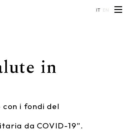
IT
EN
alute in
con i fondi del
nitaria da COVID-19”.