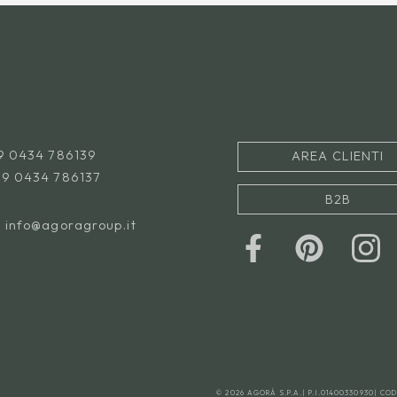
9 0434 786139
AREA CLIENTI
39 0434 786137
B2B
l
info@agoragroup.it
© 2026 AGORÀ S.P.A.
|
P.I.01400330930
|
COD