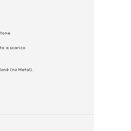
Stone.
.
ta a scarico
né (no Metal).