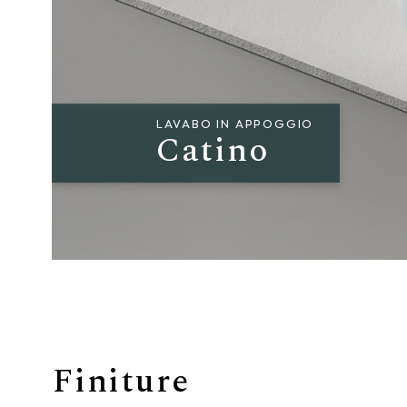
Giunone
Atena
Eros
LAVABO IN APPOGGIO
Catino
Artemide
Minerva
Bath-Living
Finiture