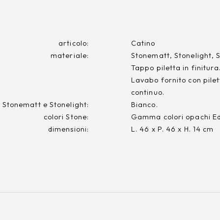
articolo:
Catino
materiale:
Stonematt, Stonelight, 
Tappo piletta in finitura
Lavabo fornito con pilet
continuo.
i Stonematt e Stonelight:
Bianco.
colori Stone:
Gamma colori opachi Edo
dimensioni:
L. 46 x P. 46 x H. 14 cm