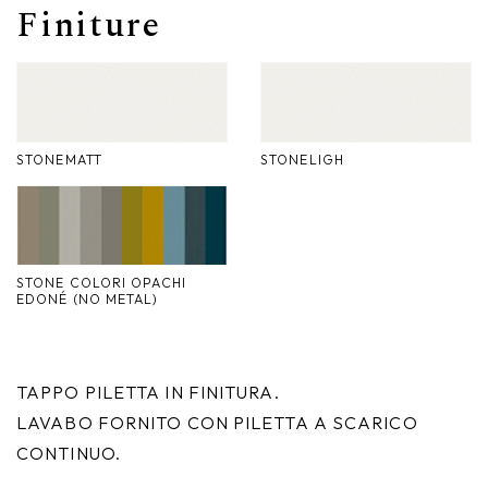
Finiture
Nike
Complementi d'arredo
Giunone
Atena
STONEMATT
STONELIGH
Eros
Artemide
Minerva
STONE COLORI OPACHI
EDONÉ (NO METAL)
Bath-Living
TAPPO PILETTA IN FINITURA.
LAVABO FORNITO CON PILETTA A SCARICO
CONTINUO.