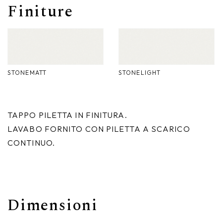
Finiture
Nike
Complementi d'arredo
Giunone
Atena
STONEMATT
STONELIGHT
Eros
Artemide
TAPPO PILETTA IN FINITURA.
Minerva
LAVABO FORNITO CON PILETTA A SCARICO
CONTINUO.
Bath-Living
Dimensioni