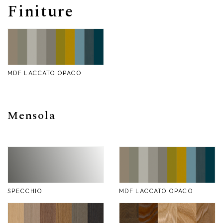
Finiture
Nike
Complementi d'arredo
Giunone
Atena
MDF LACCATO OPACO
Eros
Artemide
Mensola
Minerva
Bath-Living
SPECCHIO
MDF LACCATO OPACO