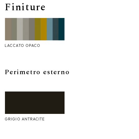
Finiture
Nike
Complementi d'arredo
Giunone
Atena
LACCATO OPACO
Eros
Artemide
Perimetro esterno
Minerva
Bath-Living
GRIGIO ANTRACITE