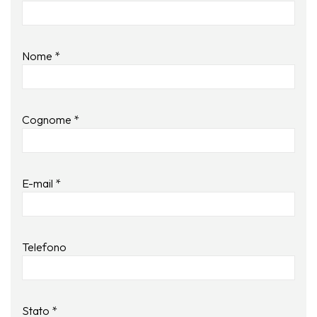
Nike
Complementi d'arredo
Giunone
Nome *
Atena
Eros
Cognome *
Artemide
Minerva
E-mail *
Bath-Living
Telefono
Stato *