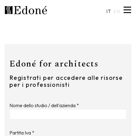
IT
EN
Hexis
Piatti doccia
Lavabi
Artigianalità
Calipso
Rivestimenti
Specchiere
Made in Italy
Edoné for architects
Chrono
Vasche
Illuminazione
Design su misura
Registrati per accedere alle risorse
per i professionisti
Chrono 38/44
Miscelatori
Finiture e materiali
Crio
Sanitari
Cataloghi
Nome dello studio / dell'azienda *
Rea
Accessori
Eos
Mensole
Partita Iva *