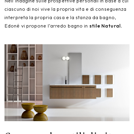
Nell’indagine sulle prospettive personali in base a cui
Nike
Complementi d'arredo
ciascuno di noi vive la propria vita e di conseguenza
interpreta la propria casa e la stanza da bagno,
Giunone
Edoné vi propone l’arredo bagno in
stile Natural
.
Atena
Eros
Artemide
Minerva
Bath-Living