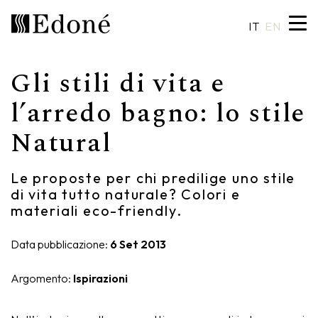
IT
EN
Gli stili di vita e
Hexis
Piatti doccia
Lavabi
Artigianalità
l’arredo bagno: lo stile
Natural
Calipso
Rivestimenti
Specchiere
Made in Italy
Chrono
Vasche
Illuminazione
Design su misura
Le proposte per chi predilige uno stile
di vita tutto naturale? Colori e
Chrono 38/44
Miscelatori
Finiture e materiali
materiali eco-friendly.
Crio
Sanitari
Cataloghi
Data pubblicazione:
6 Set 2013
Rea
Accessori
Argomento:
Ispirazioni
Eos
Mensole