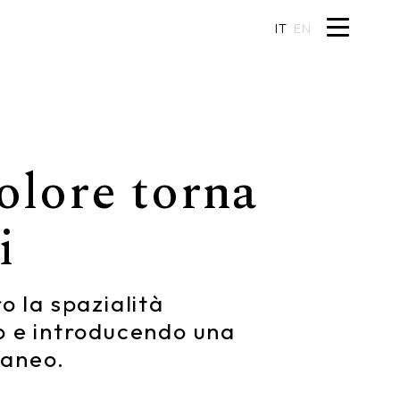
IT
EN
olore torna
i
o la spazialità
io e introducendo una
raneo.