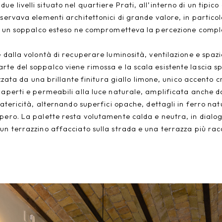
e livelli situato nel quartiere Prati, all’interno di un tipi
ervava elementi architettonici di grande valore, in particolar
 di un soppalco esteso ne comprometteva la percezione comple
 dalla volontà di recuperare luminosità, ventilazione e spazia
rte del soppalco viene rimossa e la scala esistente lascia s
rizzata da una brillante finitura giallo limone, unico accento 
 aperti e permeabili alla luce naturale, amplificata anche d
 matericità, alternando superfici opache, dettagli in ferro na
ero. La palette resta volutamente calda e neutra, in dialogo c
un terrazzino affacciato sulla strada e una terrazza più rac