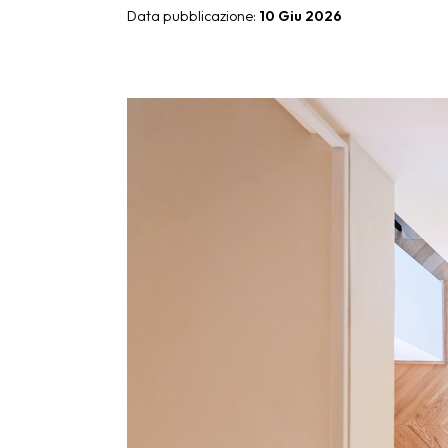
Data pubblicazione:
10 Giu 2026
Giunone
Atena
Eros
Artemide
Minerva
Bath-Living