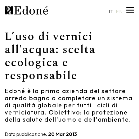
IT
EN
L’uso di vernici
Hexis
Piatti doccia
Lavabi
Artigianalità
all'acqua: scelta
ecologica e
Calipso
Rivestimenti
Specchiere
Made in Italy
responsabile
Chrono
Vasche
Illuminazione
Design su misura
Chrono 38/44
Miscelatori
Finiture e materiali
Edoné è la prima azienda del settore
arredo bagno a completare un sistema
Crio
Sanitari
Cataloghi
di qualità globale per tutti i cicli di
verniciatura. Obiettivo: la protezione
Rea
Accessori
della salute dell'uomo e dell'ambiente.
Eos
Mensole
Data pubblicazione:
20 Mar 2013