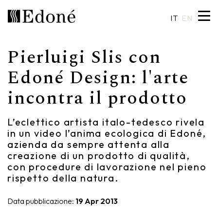
IT
EN
Pierluigi Slis con
Hexis
Piatti doccia
Lavabi
Artigianalità
Edoné Design: l'arte
incontra il prodotto
Calipso
Rivestimenti
Specchiere
Made in Italy
Chrono
Vasche
Illuminazione
Design su misura
L’eclettico artista italo-tedesco rivela
in un video l’anima ecologica di Edoné,
Chrono 38/44
Miscelatori
Finiture e materiali
azienda da sempre attenta alla
creazione di un prodotto di qualità,
Crio
Sanitari
Cataloghi
con procedure di lavorazione nel pieno
rispetto della natura.
Rea
Accessori
Data pubblicazione:
19 Apr 2013
Eos
Mensole