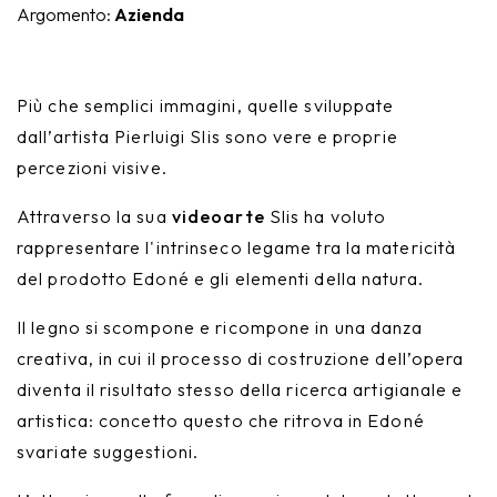
Argomento:
Azienda
Nike
Complementi d'arredo
Giunone
Più che semplici immagini, quelle sviluppate
Atena
dall’artista Pierluigi Slis sono vere e proprie
percezioni visive.
Eros
Attraverso la sua
videoarte
Slis ha voluto
Artemide
rappresentare l'intrinseco legame tra la matericità
del prodotto Edoné e gli elementi della natura.
Minerva
Il legno si scompone e ricompone in una danza
Bath-Living
creativa, in cui il processo di costruzione dell’opera
diventa il risultato stesso della ricerca artigianale e
artistica: concetto questo che ritrova in Edoné
svariate suggestioni.