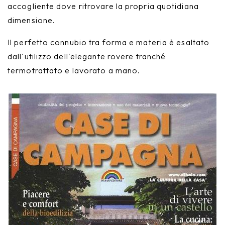
accogliente dove ritrovare la propria quotidiana
Nike
Complementi d'arredo
dimensione.
Giunone
Il perfetto connubio tra forma e materia è esaltato
dall'utilizzo dell'elegante rovere tranché
Atena
termotrattato e lavorato a mano.
Eros
Artemide
Minerva
Bath-Living