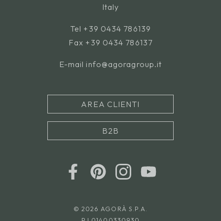
Italy
Tel
+39 0434 786139
Fax +39 0434 786137
E-mail
info@agoragroup.it
AREA CLIENTI
B2B
© 2026 AGORÀ S.P.A.
P.I.01400330930