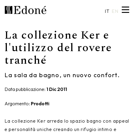
IT
EN
La collezione Ker e
Hexis
Piatti doccia
Lavabi
Artigianalità
l'utilizzo del rovere
tranché
Calipso
Rivestimenti
Specchiere
Made in Italy
Chrono
Vasche
Illuminazione
Design su misura
La sala da bagno, un nuovo confort.
Chrono 38/44
Miscelatori
Finiture e materiali
Data pubblicazione:
1 Dic 2011
Crio
Sanitari
Cataloghi
Argomento:
Prodotti
Rea
Accessori
La collezione Ker arreda lo spazio bagno con appeal
Eos
Mensole
e personalità uniche creando un rifugio intimo e