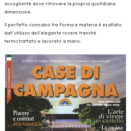
accogliente dove ritrovare la propria quotidiana
Nike
Furnishing accessories
dimensione.
Giunone
Il perfetto connubio tra forma e materia è esaltato
dall'utilizzo dell'elegante rovere tranché
Atena
termotrattato e lavorato a mano.
Eros
Artemide
Minerva
Bath-Living