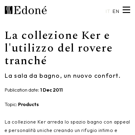
IT
EN
La collezione Ker e
Hexis
Shower trays
Basins
Craftsmanship
l'utilizzo del rovere
tranché
Calipso
Wall coverings
Mirrors
Made in Italy
Chrono
Bathtubs
Spotlights
Custom Design
La sala da bagno, un nuovo confort.
Chrono 38/44
Mixers
Finishes and Materials
Publication date:
1 Dec 2011
Crio
Sanitary ware
Catalogues
Topic:
Products
Rea
Accessories
La collezione Ker arreda lo spazio bagno con appeal
Eos
Shelves
e personalità uniche creando un rifugio intimo e