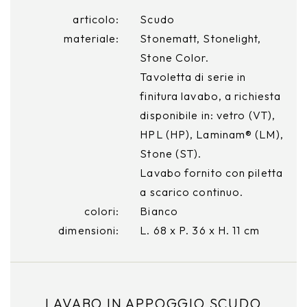
articolo:
Scudo
materiale:
Stonematt, Stonelight,
Stone Color.
Tavoletta di serie in
finitura lavabo, a richiesta
disponibile in: vetro (VT),
HPL (HP), Laminam® (LM),
Stone (ST).
Lavabo fornito con piletta
a scarico continuo.
colori:
Bianco
dimensioni:
L. 68 x P. 36 x H. 11 cm
LAVABO IN APPOGGIO SCUDO