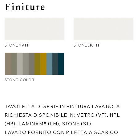
Finiture
Nike
Complementi d'arredo
Giunone
Atena
STONEMATT
STONELIGHT
Eros
Artemide
Minerva
STONE COLOR
Bath-Living
TAVOLETTA DI SERIE IN FINITURA LAVABO, A
RICHIESTA DISPONIBILE IN: VETRO (VT), HPL
(HP), LAMINAM® (LM), STONE (ST).
LAVABO FORNITO CON PILETTA A SCARICO