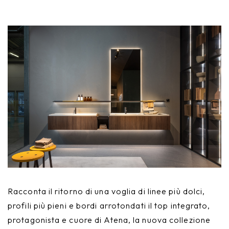
Nike
Complementi d'arredo
Giunone
Atena
Eros
Artemide
Minerva
Bath-Living
Racconta il ritorno di una voglia di linee più dolci,
profili più pieni e bordi arrotondati il top integrato,
protagonista e cuore di Atena, la nuova collezione