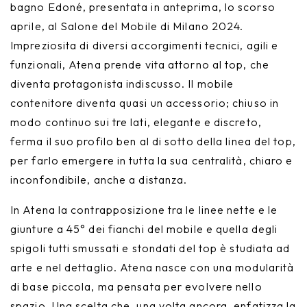
bagno Edoné, presentata in anteprima, lo scorso
aprile, al Salone del Mobile di Milano 2024.
Impreziosita di diversi accorgimenti tecnici, agili e
funzionali, Atena prende vita attorno al top, che
diventa protagonista indiscusso. Il mobile
contenitore diventa quasi un accessorio; chiuso in
modo continuo sui tre lati, elegante e discreto,
ferma il suo profilo ben al di sotto della linea del top,
per farlo emergere in tutta la sua centralità, chiaro e
inconfondibile, anche a distanza.
In Atena la contrapposizione tra le linee nette e le
giunture a 45° dei fianchi del mobile e quella degli
spigoli tutti smussati e stondati del top è studiata ad
arte e nel dettaglio. Atena nasce con una modularità
di base piccola, ma pensata per evolvere nello
spazio. Una scelta che, una volta ancora, enfatizza la