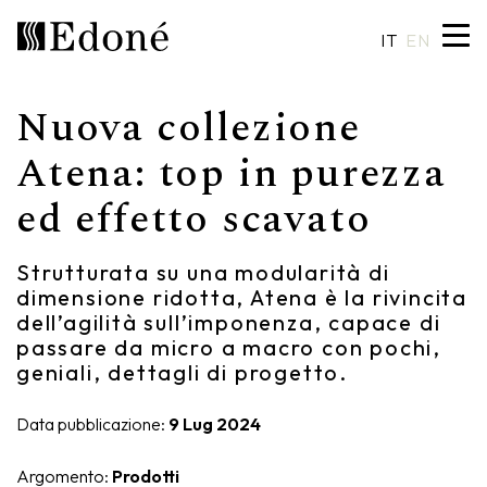
IT
EN
Nuova collezione
Hexis
Piatti doccia
Lavabi
Artigianalità
Atena: top in purezza
ed effetto scavato
Calipso
Rivestimenti
Specchiere
Made in Italy
Chrono
Vasche
Illuminazione
Design su misura
Strutturata su una modularità di
dimensione ridotta, Atena è la rivincita
Chrono 38/44
Miscelatori
Finiture e materiali
dell’agilità sull’imponenza, capace di
passare da micro a macro con pochi,
Crio
Sanitari
Cataloghi
geniali, dettagli di progetto.
Rea
Accessori
Data pubblicazione:
9 Lug 2024
Eos
Mensole
Argomento:
Prodotti