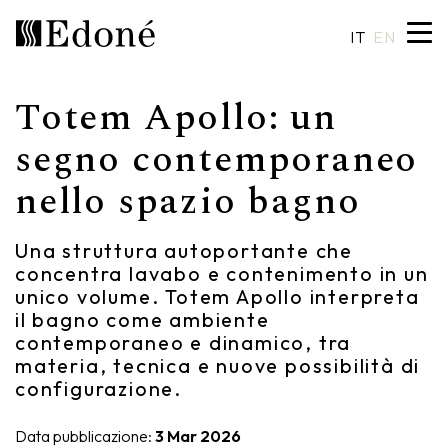
IT
EN
Totem Apollo: un
Hexis
Piatti doccia
Lavabi
Artigianalità
segno contemporaneo
nello spazio bagno
Calipso
Rivestimenti
Specchiere
Made in Italy
Chrono
Vasche
Illuminazione
Design su misura
Una struttura autoportante che
concentra lavabo e contenimento in un
Chrono 38/44
Miscelatori
Finiture e materiali
unico volume. Totem Apollo interpreta
il bagno come ambiente
Crio
Sanitari
Cataloghi
contemporaneo e dinamico, tra
materia, tecnica e nuove possibilità di
Rea
Accessori
configurazione.
Eos
Mensole
Data pubblicazione:
3 Mar 2026