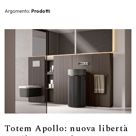
Nike
Complementi d'arredo
Argomento:
Prodotti
Giunone
Atena
Eros
Artemide
Minerva
Bath-Living
Totem Apollo: nuova libertà