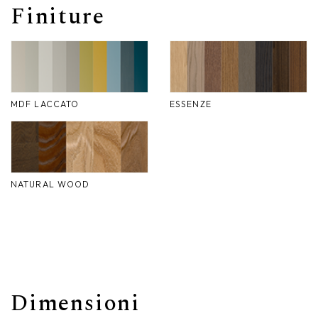
Finiture
Nike
Complementi d'arredo
Giunone
Atena
MDF LACCATO
ESSENZE
Eros
Artemide
Minerva
NATURAL WOOD
Bath-Living
Dimensioni