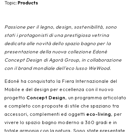
Topic:
Products
Nike
Furnishing accessories
Giunone
Passione per il legno, design, sostenibilità, sono
Atena
stati i protagonisti di una prestigiosa vetrina
dedicata alle novità dello spazio bagno per la
Eros
presentazione della nuova collezione Edoné
Concept Design di Agorà Group, in collaborazione
Artemide
con il brand mondiale dell'eco lusso WeWood.
Minerva
Edoné ha conquistato la Fiera Internazionale del
Bath-Living
Mobile e del design per eccellenza con il nuovo
progetto
Concept Design
, un programma articolato
e completo con proposte di stile che spaziano tra
accessori, complementi ed oggetti
eco-living
, per
vivere lo spazio bagno moderno a 360 gradi e in
totale armonia con la natura. Sono state presentate