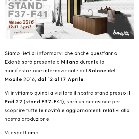
Nike
Furnishing accessories
Giunone
Atena
Eros
Siamo lieti di informarvi che anche quest’anno
Edoné sarà presente a
Milano
durante la
Artemide
manifestazione internazionale del
Salone del
Minerva
Mobile
2016,
dal 12 al 17 Aprile
.
Vi invitiamo quindi a visitare il nostro stand presso il
Bath-Living
Pad 22 (stand F37-F41)
, sarà un’occasione per
scoprire tutte le novità e aggiornamenti relativi alla
nostra produzione.
Vi aspettiamo.