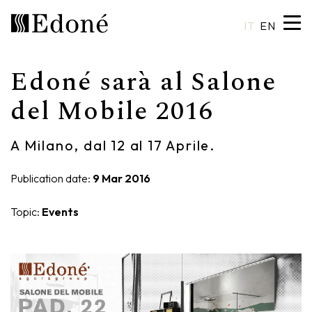
IT
EN
Edoné sarà al Salone
Hexis
Shower trays
Basins
Craftsmanship
del Mobile 2016
Calipso
Wall coverings
Mirrors
Made in Italy
A Milano, dal 12 al 17 Aprile.
Chrono
Bathtubs
Spotlights
Custom Design
Publication date:
9 Mar 2016
Chrono 38/44
Mixers
Finishes and Materials
Topic:
Events
Crio
Sanitary ware
Catalogues
Rea
Accessories
Eos
Shelves