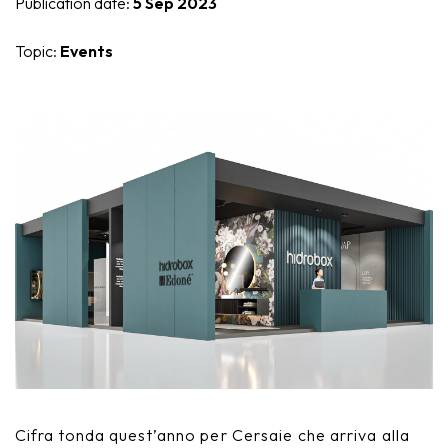
Publication date:
5 Sep 2023
Nike
Furnishing accessories
Topic:
Events
Giunone
Atena
Eros
Artemide
Minerva
Bath-Living
Cifra tonda quest’anno per Cersaie che arriva alla