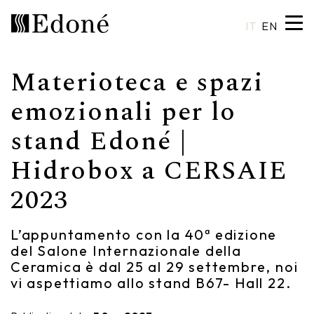
IT
EN
Materioteca e spazi
Hexis
Shower trays
Basins
Craftsmanship
emozionali per lo
stand Edoné |
Calipso
Wall coverings
Mirrors
Made in Italy
Hidrobox a CERSAIE
Chrono
Bathtubs
Spotlights
Custom Design
2023
Chrono 38/44
Mixers
Finishes and Materials
Crio
Sanitary ware
Catalogues
L’appuntamento con la 40ª edizione
del Salone Internazionale della
Rea
Accessories
Ceramica è dal 25 al 29 settembre, noi
vi aspettiamo allo stand B67- Hall 22.
Eos
Shelves