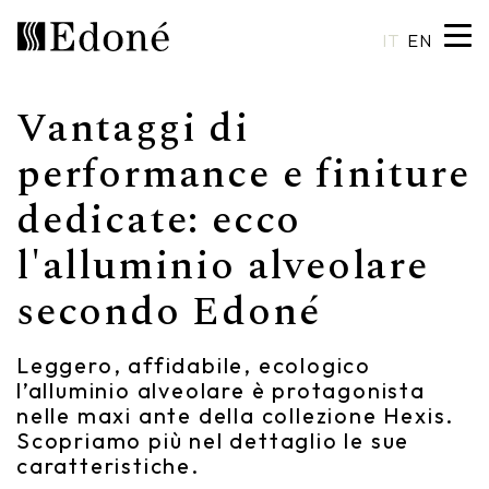
IT
EN
Vantaggi di
Hexis
Shower trays
Basins
Craftsmanship
performance e finiture
dedicate: ecco
Calipso
Wall coverings
Mirrors
Made in Italy
l'alluminio alveolare
Chrono
Bathtubs
Spotlights
Custom Design
secondo Edoné
Chrono 38/44
Mixers
Finishes and Materials
Crio
Sanitary ware
Catalogues
Leggero, affidabile, ecologico
l’alluminio alveolare è protagonista
Rea
Accessories
nelle maxi ante della collezione Hexis.
Scopriamo più nel dettaglio le sue
Eos
Shelves
caratteristiche.