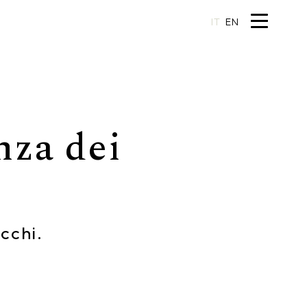
IT
EN
nza dei
occhi.