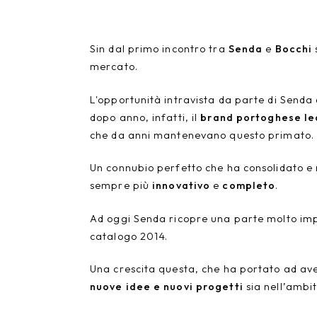
Giunone
Sin dal primo incontro tra
Senda
e
Bocchi
Atena
mercato.
Eros
L'opportunità intravista da parte di Senda 
Artemide
dopo anno, infatti, il
brand portoghese lea
che da anni mantenevano questo primato.
Minerva
Un connubio perfetto che ha consolidato e 
Bath-Living
sempre più
innovativo
e
completo
.
Ad oggi Senda ricopre una parte molto impo
catalogo 2014.
Una crescita questa, che ha portato ad aver
nuove idee e nuovi progetti
sia nell’ambit