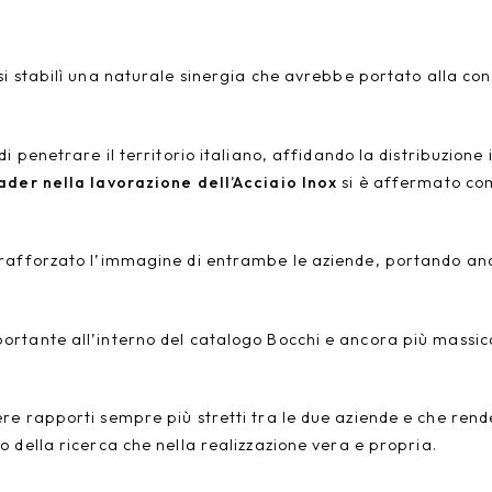
si stabilì una naturale sinergia che avrebbe portato alla cond
di penetrare il territorio italiano, affidando la distribuzion
der nella lavorazione dell’Acciaio Inox
si è affermato com
rafforzato l’immagine di entrambe le aziende, portando anc
rtante all’interno del catalogo Bocchi e ancora più massicc
e rapporti sempre più stretti tra le due aziende e che rende
o della ricerca che nella realizzazione vera e propria.