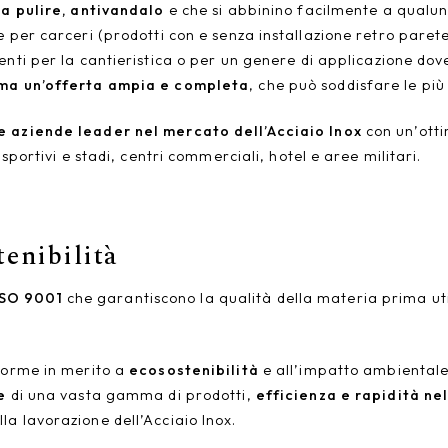
da pulire, antivandalo
e che si abbinino facilmente a qualun
 per carceri (prodotti con e senza installazione retro parete
nti per la cantieristica o per un genere di applicazione dove
ma un’offerta ampia e completa
, che può soddisfare le più
e aziende leader nel mercato dell’Acciaio Inox
con un’otti
 sportivi e stadi, centri commerciali, hotel e aree militari.
tenibilità
ISO 9001
che garantiscono la qualità della materia prima util
e norme in merito a
ecosostenibilità
e all’impatto ambientale
e
di una vasta gamma di prodotti,
efficienza e rapidità ne
a lavorazione dell’Acciaio Inox.