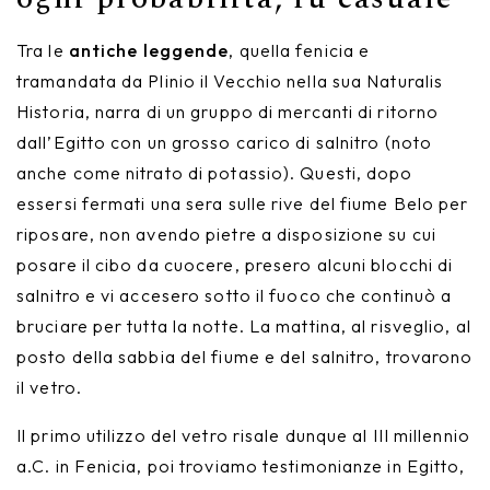
Nike
Furnishing accessories
Tra le
antiche leggende
, quella fenicia e
Giunone
tramandata da Plinio il Vecchio nella sua Naturalis
Historia, narra di un gruppo di mercanti di ritorno
Atena
dall’Egitto con un grosso carico di salnitro (noto
anche come nitrato di potassio). Questi, dopo
Eros
essersi fermati una sera sulle rive del fiume Belo per
Artemide
riposare, non avendo pietre a disposizione su cui
posare il cibo da cuocere, presero alcuni blocchi di
Minerva
salnitro e vi accesero sotto il fuoco che continuò a
bruciare per tutta la notte. La mattina, al risveglio, al
Bath-Living
posto della sabbia del fiume e del salnitro, trovarono
il vetro.
Il primo utilizzo del vetro risale dunque al III millennio
a.C. in Fenicia, poi troviamo testimonianze in Egitto,