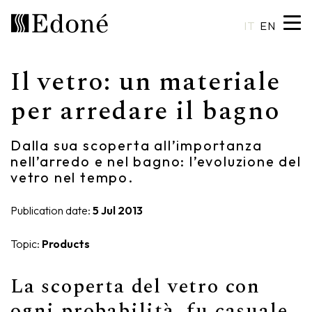
IT
EN
Il vetro: un materiale
Hexis
Shower trays
Basins
Craftsmanship
per arredare il bagno
Calipso
Wall coverings
Mirrors
Made in Italy
Dalla sua scoperta all’importanza
nell’arredo e nel bagno: l’evoluzione del
Chrono
Bathtubs
Spotlights
Custom Design
vetro nel tempo.
Chrono 38/44
Mixers
Finishes and Materials
Publication date:
5 Jul 2013
Crio
Sanitary ware
Catalogues
Topic:
Products
Rea
Accessories
La scoperta del vetro con
Eos
Shelves
ogni probabilità, fu casuale