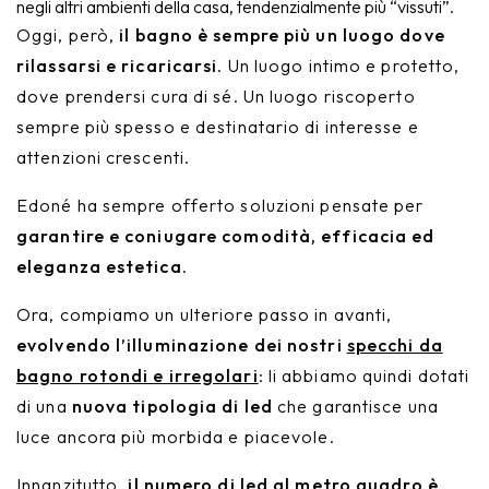
negli altri ambienti della casa, tendenzialmente più “vissuti”.
Nike
Furnishing accessories
Oggi, però,
il bagno è sempre più un luogo dove
rilassarsi e ricaricarsi
. Un luogo intimo e protetto,
Giunone
dove prendersi cura di sé. Un luogo riscoperto
Atena
sempre più spesso e destinatario di interesse e
attenzioni crescenti.
Eros
Edoné ha sempre offerto soluzioni pensate per
Artemide
garantire e coniugare comodità, efficacia ed
eleganza estetica
.
Minerva
Ora, compiamo un ulteriore passo in avanti,
Bath-Living
evolvendo l’illuminazione dei nostri
specchi da
bagno rotondi e irregolari
: li abbiamo quindi dotati
di una
nuova tipologia di led
che garantisce una
luce ancora più morbida e piacevole.
Innanzitutto,
il numero di led al metro quadro è