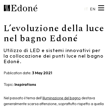
IT
EN
L’evoluzione della luce
Hexis
Shower trays
Basins
Craftsmanship
nel bagno Edoné
Calipso
Wall coverings
Mirrors
Made in Italy
Utilizzo di LED e sistemi innovativi per
la collocazione dei punti luce nel bagno
Chrono
Bathtubs
Spotlights
Custom Design
Edoné.
Chrono 38/44
Mixers
Finishes and Materials
Publication date:
3 May 2021
Crio
Sanitary ware
Catalogues
Topic:
Inspirations
Rea
Accessories
Nel passato il tema dell’
illuminazione del bagno
destava
Eos
Shelves
generalmente scarsa attenzione, soprattutto rispetto a quella