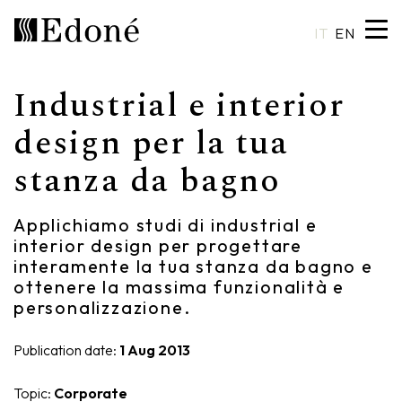
IT
EN
Industrial e interior
Hexis
Shower trays
Basins
Craftsmanship
design per la tua
stanza da bagno
Calipso
Wall coverings
Mirrors
Made in Italy
Chrono
Bathtubs
Spotlights
Custom Design
Applichiamo studi di industrial e
interior design per progettare
Chrono 38/44
Mixers
Finishes and Materials
interamente la tua stanza da bagno e
ottenere la massima funzionalità e
Crio
Sanitary ware
Catalogues
personalizzazione.
Rea
Accessories
Publication date:
1 Aug 2013
Eos
Shelves
Topic:
Corporate